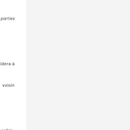
 parties
aidera à
 voisin